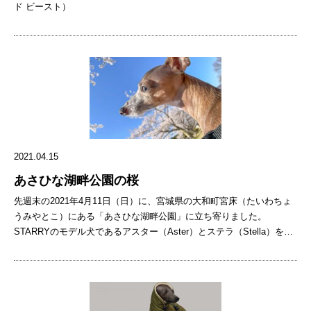
ド ビースト）
東洋医学系専門の獣医学校ができ、獣医の間ではペット漢方の認識が
広まりつつあります。一方で、世間一般の間ではまだまだ珍しく感じ
られているような印象を持ちます。今回の勉強会で扱った、ペット用
漢方サプリメント「Uchinoko漢方」は、名前に漢方とついています
が、漢方薬ではなくサプリメントに分類されます。 “病気じゃないけ
どちょっと気になる…” “わんちゃんの日々の健康のために何かした
い…” 「ペット用漢方サプリメント」は、そんな飼い主さんにおすす
めです。 服用期間 漢方サプリメントは服用してすぐに効果が出るも
のではありません。体内での効果は非常に分かりにくく、例えばフー
ドを変更した場合は1週間から10日程で体への影響が見られるように
2021.04.15
なるそうです。漢方サプリメントを服用する場合は、継続して服用す
ることが望ましく、最低でも3ヶ月は見て欲しいとのことでした。 選
あさひな湖畔公園の桜
び方 わんちゃんにどのような漢方を飲ませるかは判断が難しいことも
先週末の2021年4月11日（日）に、宮城県の大和町宮床（たいわちょ
あるかと思います。わんちゃんの体質をよく考えて選びたいところで
うみやとこ）にある「あさひな湖畔公園」に立ち寄りました。
す。「Uchinoko漢方」シリーズの場合、以下のようなタイプチェック
STARRYのモデル犬であるアスター（Aster）とステラ（Stella）を車
があります。 最近食べる量が減った 便秘や軟便を繰り返す 最近、怒
で動物病院に連れていった帰りでした。 あさひな湖畔公園は宮床ダム
りっぽい 等 →「気の巡り」タイプ 皮膚の乾燥・肌荒れがある 獣医
に隣り合うように位置する都市公園です。公園からは、仙台市の北部
さんからドライアイだと言われたことがある 毛並みが悪くなりやす
地域ではよく知られている七ツ森（7つの山の総称）の中で一番高い
い 等 →「血の巡り」タイプ 食べたものが、良く消化されずに便に
山である笹倉山がすぐ近くに見えます。 4月前半ということもあって
あらわれる事がある 涙やけに悩んでいる 食後に嘔吐することが多
期待していたとおり、桜が満開でした。桜の花を見ると日本的な美意