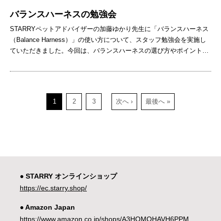
バランスハーネスの勉強会
STARRYペットアドバイザーの加藤ゆかり先生に「バランスハーネス
（Balance Harness）」の使い方について、スタッフ勉強会を実施し
ていただきました。今回は、バランスハーネスの選び方やポイントな
どをお伝えいたします。 バランスハーネスとは バランスハーネス
は、アメリカではプロのトレーナーや一般ユーザーから多くの支持を
受けているハーネスです。人間と犬の絆を大切にすることを目的とし
て作られました。バランスハーネスは、アメリカ アイオワ州を拠点と
1
2
3
次へ ›
最後へ »
するBLUE-9 Pet Productsという会社が製造をしています。BLUE-9
は、トレーナーや獣医・動物行動学者から意見を聞き、わんちゃんと
その飼い主のために高品質の犬用トレーニングアクセサリーを製造し
ています。 バランスハーネスの特徴 バランスハーネスは、6箇所ある
アジャスターで愛犬の様々な体型にジャストフィットするように調整
ができます！ サイズ調整をすることでワンちゃんを締め付けず、動き
の邪魔をしません。ハーネスの接する面が少なく関節の動きを邪魔し
● STARRY オンラインショップ
ないため、ハーネスを着けていることに対するストレスが少ないで
https://ec.starry.shop/
す。 頭を通さずに装着可能なバックルがついているので着脱も簡単。
お洋服を着る時もサイズ調整できるのでオールシーズン使うことがで
● Amazon Japan
きます。お洋服の邪魔をしないシンプルなデザインになっています。
https://www.amazon.co.jp/shops/A3HOMOHAVH6PPM