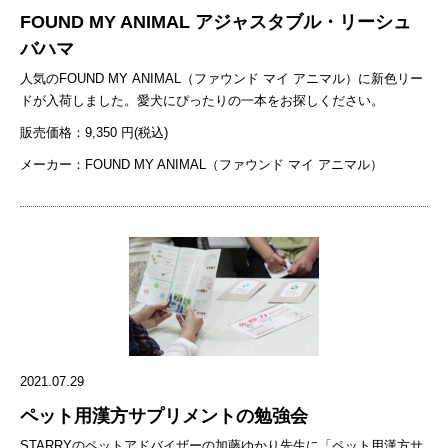
事も大事ですので、好都合かもしれません。ただ、海岸にあるお手洗
アイテムです。「Cloud7」のスリーピングバッグはエコダウンを使用
FOUND MY ANIMAL アジャスタブル・リーシュ
いや水道はコロナの影響でしょうか、利用不可になっていました。 愛
し、軽くてさらりとした心地よい肌触り。ジッパーを開ければ、体の
バハマ
犬は思いっきり走ることができる「海」が大好きです。車から降りる
大きなワンちゃんでもマット型のベッドとして使用できます。また、
人気のFOUND MY ANIMAL（ファウンド マイ アニマル）に新色リー
と匂いで分かるのかテンションが上がります。勢いよく走って駐車場
小さく丸めて収納でき、持ち運びにも便利です。 Cloud7 スリーピン
ドが入荷しました。愛犬にぴったりの一本をお探しください。
から階段で防波堤に駆け上がると、思った通り風もなく穏やかでキラ
グバッグ（税込19,600円）の購入はこちらへ 「Cloud7」のスリーピン
キラとした海が目の前に広がりました。しばらく小豆浜の方まで続く
グバッグ おもちゃ 気分転換やストレス発散ができるよう、お気に入
販売価格：9,350 円(税込)
長い防波堤の上を歩き、海や大型船を眺めたあと、愛犬の大好きな波
りのおもちゃを持っていくのもおすすめです。「MODERNBEAST」
メーカー：FOUND MY ANIMAL（ファウンド マイ アニマル）
打際まで下りました。 菖蒲田浜は、砂浜にゴミもなく、とても綺麗な
のウールボーンはワンちゃんの噛む本能を満たし、ストレス発散にぴ
海岸です。（SEVEN BEACH PROJECTというプロジェクトチー
ったり！素材はエコで環境にやさしいウール100%です。また、
ムが、毎月ビーチクリーンをしてくださっています）そんなところも
「MODERNBEAST」には猫用のおもちゃもあるので、ぜひ下記から
お気に入りの理由のひとつです。 愛犬と波打際を思いっきり走り、冬
ご覧ください！ MODERNBEAST おもちゃ（税込1,650円〜）の購入
とは思えないぐらい汗をかき、愛犬はハアハアとパンティングするま
はこちらへ 「MODERNBEAST」のウールボーン ペットのために普段
ではしゃぎ、挙げ句の果てには海に入り（胴が浸からない程度です
からの準備を心がけましょう ご紹介した商品は全て日常使いもできる
が）楽しんでいました。 「寒い」「冷たい」冬の海のイメージが、愛
アイテムです。災害用の準備として構えるのではなく、「ペットとの
犬を飼ってから変わりました。運動不足になりがちな冬に愛犬と楽し
生活がより豊かになるアイテム」として気軽に準備できると良いです
める楽しい場所になりました。夏の海も良いですが、穏やかな冬の日
ね。気になる商品がございましたら、お気軽にSTARRYまでお問い合
の海もオススメです。
わせください。
2021.07.29
ペット用漢方サプリメントの勉強会
STARRYのペットアドバイザーの加藤ゆかり先生に「ペット用漢方サ