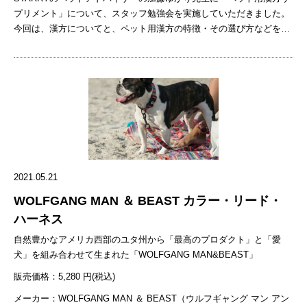
プリメント」について、スタッフ勉強会を実施していただきました。
今回は、漢方についてと、ペット用漢方の特徴・その選び方などをお
伝えいたします。 漢方とは 「漢方」＝「漢方薬」と思われがちです
が、実はそうではありません。「漢方」とは、鍼灸（しんきゅう）や
食養生（しょくようじょう）なども含めた医学であり、広い意味で使
われています。「漢方薬」は、漢方医学の理論に基づいて処方される
医薬品のことです。 また、漢方は奈良時代に伝来した古代中国医学を
基本とするもので、日本の気候や風土に影響を受けながら、日本独自
に発展・実践されてきました。 そもそも漢方は、日本で西洋医学が
「蘭方（らんぽう）」と呼ばれていたのに対して、「漢方」と名付け
られました。漢方は「病気ではなく病人をみる」といったように、人
2021.05.21
に主体を置いて全体のバランスをみるといった特徴があります。それ
に対して、病気に主体を置き治療を行うのが西洋医学といえます。漢
WOLFGANG MAN ＆ BEAST カラー・リード・
方と西洋医学の大きな違いとしては、漢方は病名がつかない不調にも
ハーネス
アプローチできるという点があげられます。 漢方薬とサプリメントの
自然豊かなアメリカ西部のユタ州から「最高のプロダクト」と「愛
違い 漢方薬とは、さまざまな症状を改善する、生薬の組み合わせによ
犬」を組み合わせて生まれた「WOLFGANG MAN&BEAST」
ってできた医薬品です。主に医療現場で使われています。サプリメン
トとは、ビタミン、ミネラルなど日常で不足しがちな栄養成分が錠剤
販売価格：5,280 円(税込)
やカプセルなどの形になった、日頃の食生活をフォローする食品で
メーカー：WOLFGANG MAN ＆ BEAST（ウルフギャング マン アン
す。 ペット用漢方サプリメント「Uchinoko漢方」について 昨今では