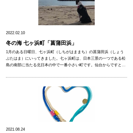
も可能です。 「K9 Sport Sack」の犬用リュックキャリーは、ワンち
スター 2023.12.18
ゃんの腕を通す穴や、背中を支えるストラップがあるなど安全に配慮
した設計です。おすわりした状態で移動できるのでワンちゃんも疲れ
ません！災害時はもちろん、お出かけ先でワンちゃんが疲れて歩けな
くなった場面でも役立ちますね。 K9 Sport Sack（税込9,790円）の購
2022.02.10
入はこちらへ 「K9 Sport Sack」の犬用リュックキャリー 猫用なら
「Travel CAT」のリュックキャリーがおすすめです。広さがあるの
冬の海 七ヶ浜町「菖蒲田浜」
で、避難先でケージのように使用できます！ジッパーには、逃げ出し
1月のある日曜日、七ヶ浜町（しちがはままち）の菖蒲田浜（しょう
防止のクリップが付いているので安心です。STARRYでは、他にも
ぶたはま）にいってきました。七ヶ浜町は、日本三景の一つである松
Travel CATのキャリーバッグを取り扱っております。ぜひ気になる方
島の南部に当たる北日本の中で一番小さい町です。仙台からですと車
は下記よりご覧ください！（人気商品のため、売り切れ時はお気軽に
で40分程度で行くことが出来ます。その七ヶ浜町にある菖蒲田浜は、
お問い合わせください） Travel CAT リュックキャリー（税込27,500
東北で初めて開設された歴史ある海水浴場でもあります。 今回訪れた
円〜）の購入はこちらへ 「Travel CAT」の猫用リュックキャリー 猫
目的は、愛犬の運動不足の解消です。冬の海のイメージですと「寒
用ハーネス・リード 避難所までの移動や慣れない避難先での迷子防止
い」「風が冷たい」とマイナスのイメージが強いですが、風のない日
に、ネコちゃんもハーネスやリードを装着できると安心です。
差しが暖かい冬の日は、お散歩には最適なのです。私は、仙台市街に
「Travel CAT」のハーネスは、マジックテープで簡単に装着できま
住んでいるのですが、冬になると犬の散歩は、雪の上や、冷たいコン
す。また、同ブランドのキャリーバッグの内側には、ハーネスやリー
クリートの上の散歩が多くなってしまいます。愛犬を柔らかい砂の上
ドを取り付けられるクリップなどが設置されているので、セットでの
を思いっきり走らせたい時に海に向かいます。砂や土の上の散歩は、
ご使用もおすすめです！ Travel CAT ハーネス（税込6,380 円）の購入
犬にも飼い主の関節にも優しいのです。 お昼過ぎに到着すると、やは
はこちらへ 「Travel CAT」の猫用ハーネス・リード ペット用寝袋 寝
2021.08.24
り冬の海は人がほとんどいません。この時期ですと「密」にならない
袋やベッドは、慣れない場所でペットが安心して眠るのに欠かせない