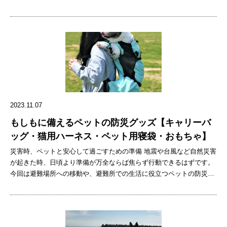
は関係ないと思うのですが、アスターが通院当日の朝早くから同じ左
前足を痛がりだしたというのも受診の理由でした。前日の夜に干し芋
を温めていると（人間用です…）、アスターはおねだりを始めて飛び
跳ねていたのですが、それが足の痛みの原因として疑わしくはあった
のですが… 日曜の15時過ぎに、かかりつけの動物病院に車で行きまし
た。アスターはほとんど普通に歩いていたので、足の痛みへの心配は
なくなっていました。もう一匹のSTARRYのモデル犬のステラも同行
しました。ステラは何の不調もなく受診の予定はなかったのですが、
以前に指を骨折して何回か通院した経験があります… アスターの左前
2023.11.07
足にできたイボ 2023.12.17 獣医さんから聞いた受診の結果として
は、イボを心配する必要はないとのこと。注射での組織採取による細
もしもに備えるペットの防災グッズ【キャリーバ
胞診検査ができるほどの大きさでもないので、先ずは様子見となりま
ッグ・猫用ハーネス・ペット用寝袋・おもちゃ】
した。足の痛みも様子見となりました。アスターは加齢が原因での痛
災害時、ペットと安心して過ごすための準備 地震や台風など自然災害
みがでる年齢にはなっていないとのことでしたが、右前足と比較する
が起きた時、日頃より準備が万全ならば焦らず行動できるはずです。
と、左前足には痛みが原因で力が入っていないようでした。 イボにつ
今回は避難場所への移動や、避難所での生活に役立つペットの防災グ
いては、出血するようなイボは注意が必要だそうです。出血するとい
ッズをご紹介します！ ペット用キャリーバッグ ペット用キャリーバ
うことは血管が詰まっているということですが、確かにアスターのイ
ッグは、災害時のペットとの避難に便利です。リュック型であれば、
ボには血管が入っているようには見えないです。 先ずは大事ではない
両手を空けて安全に避難ができます。また、床置きできるタイプであ
ということで一安心となりました。左前足には未だ痛みがあるような
れば、ケージのように使用し、ペットが落ち着ける居場所を作ること
ので、少し安静にさせたいと思います。 オットマンの上でくつろぐア