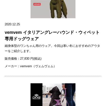
い 等 →「水の巡り」タイプ 写真左から「Uchinoko漢方」パンフレ
識を感じたり、華やいだ気持ちになりますよね！広い面積の芝生もあ
ット、『気の巡り』、『血の巡り』、『水の巡り』 近日中に、ショッ
るので、私たちと同じようにワンちゃん連れで桜を見に来ていた人々
プにて「Uchinoko漢方」が入荷予定です。入荷の際にはこのSTARRY
が少なくなかったです。公園内の駐車場はいっぱいで私たちの車は停
のホームページでお知らせいたします。
められなかったくらいでした。コロナ渦という社会情勢のため、花見
2020.12.25
の宴会をしている人たちはいませんでした（そもそも公園の芝生の上
では宴会はできない？）。 天気もすごく良くて、気持ちのいい日曜で
vemvem イタリアングレーハウンド・ウィペット
した。仙台市中心部からは車で1時間ほどの山沿いの場所だったの
専用ドッグウェア
で、桜の見物人も全然密集しておらずコロナ渦の中では安心して桜を
細身体型のワンちゃん用のウェア。今回は寒い冬におすすめのアウタ
見ることができました。 さて、STARRYのモデル犬たちですが、もう
ーをご紹介します。
すぐ7歳になるアスターはそれなりに落ち着いた大人の犬なのです
が、まだ1歳のステラは自我が目覚めたばかりなのか、他の犬を見つ
販売価格：27,830 円(税込)
けると狂ったように吠え始めるので少し困っています。この日も吠え
メーカー：vemvem（ヴェムヴェム）
てばかりだったので、落ち着いて桜を楽しむという訳にはいかなかっ
たです。ステラはもう少し落ち着いてくれるといいのですが… あさひ
な湖畔公園 満開の桜 アスターと桜 ステラと桜