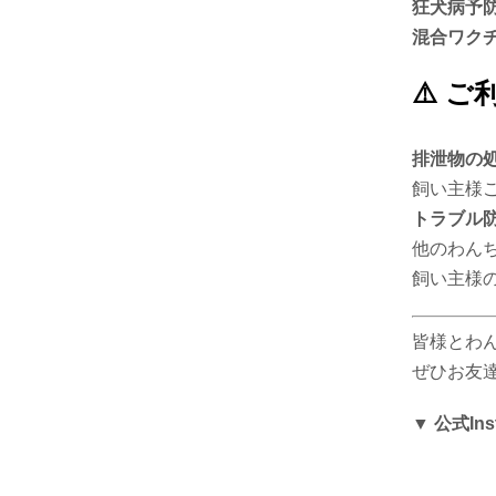
狂犬病予
混合ワク
⚠️ 
排泄物の
飼い主様
トラブル
他のわん
飼い主様
皆様とわ
ぜひお友
▼ 公式In