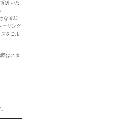
ご紹介いた
る
大きな冷却
のクーリング
ッズをご用
の際はスタ
す。