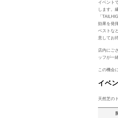
イベント
します。
「TAIL
効果を発揮
ベストな
意してお
店内にご
ッフが一
この機会に
イベ
天然芝の