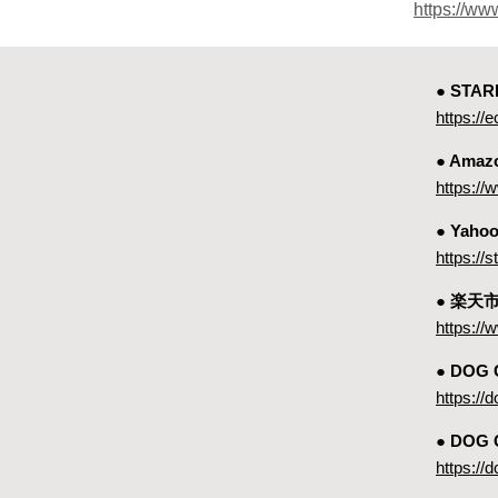
https://w
● ST
https://e
● Amaz
https:
● Yah
https://
● 楽天
https://
● DOG
https://
● DOG
https://d