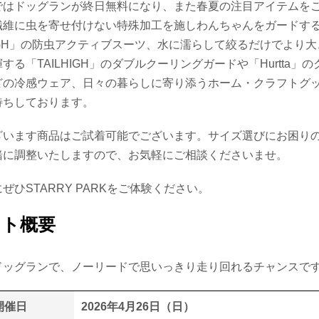
ではドッグランが終日無料になり、また春夏の注目アイテムを
繊維に虫を寄せ付けない特殊加工を施しわんちゃんをガードす
HIGH」の防虫アクティブスーツ、水に濡らして絞るだけでより
する「TAILHIGH」のダブルクーリングガードや「Hurtta」
どの冷感ウェア、日々の暮らしに寄り添うホーム・クラフトグ
待ちしております。
ざいます商品はご試着可能でございます。サイズ選びにお困り
緒に調整いたしますので、お気軽にご相談くださいませ。
ぜひSTARRY PARKをご体験ください。
ント概要
ドッグランで、ノーリードで思いっきり走り回れるチャンスで
開催日
2026年4月26日（日）