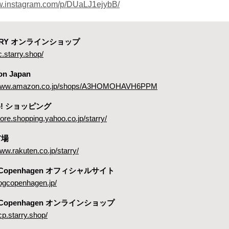
ww.instagram.com/p/DUaLJ1ejybB/
ARRY オンラインショップ
c.starry.shop/
on Japan
//www.amazon.co.jp/shops/A3HOMOHAVH6PPM
oo! ショッピング
store.shopping.yahoo.co.jp/starry/
市場
www.rakuten.co.jp/starry/
 Copenhagen オフィシャルサイト
dogcopenhagen.jp/
 Copenhagen オンラインショップ
cp.starry.shop/