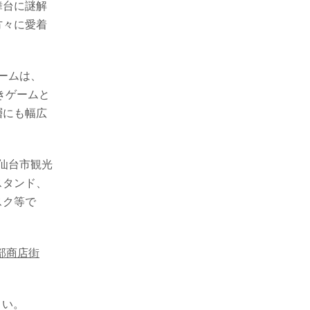
舞台に謎解
方々に愛着
ゲームは、
きゲームと
層にも幅広
仙台市観光
スタンド、
スク等で
心部商店街
さい。