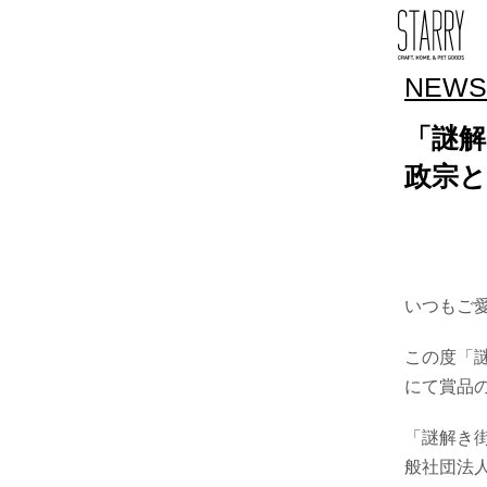
NEWS
「謎解
政宗
いつもご
この度「謎
にて賞品の
「謎解き街
般社団法