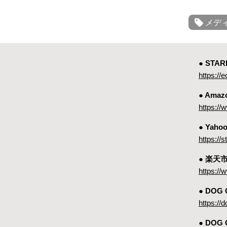
メデ
● ST
https://e
● Amaz
https:
● Yah
https://
● 楽天
https://
● DOG
https://
● DOG