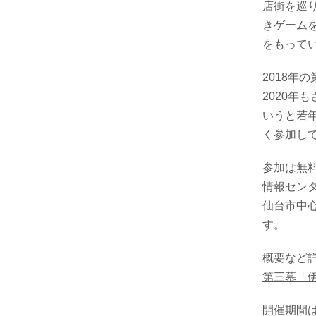
店街を巡
きゲーム
をもって
2018年
2020
いうと若
く参加し
参加は無
情報セン
仙台市中
す。
概要など
第三幕「
開催期間は