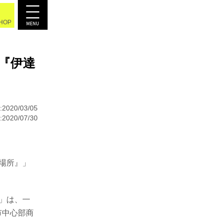
SHOP
幕『伊達
2020/03/05
020/07/30
の場所』」
』」は、一
市中心部商