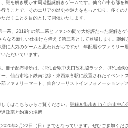
り、謎を解き明かす周遊型謎解きゲームです。仙台市中心部を
を行うことで、そのエリアの歴史や魅力をもっと知り、多くの
いただくことを目的として開催いたします。
の第一幕、2019年の第二幕とファンの間で大好評だった謎解き
年もさらなる新しい仕掛けを備えて第三幕として登場します。謎解
年層に人気のゲームと思われがちですが、年配層やファミリー
ていただいています。
料。冊子配布場所は、JR仙台駅中央口改札脇ラック、JR仙台駅
ター、仙台市地下鉄南北線・東西線各駅に設置されたイベント
心部ファミリーマート、仙台ツーリストインフォメーションデ
詳しくはこちらからご覧ください。
謎解き街歩き in 仙台市中
伊達政宗と約束の場所」
2020年3月22日（日）までとなっています。ぜひご参加くだ