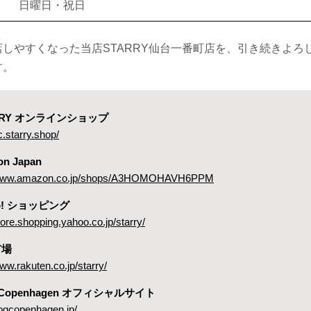
日曜日・祝日
店しやすくなった当店STARRY仙台一番町店を、引き続きよろ
す。
ARRY オンラインショップ
c.starry.shop/
on Japan
//www.amazon.co.jp/shops/A3HOMOHAVH6PPM
oo! ショッピング
store.shopping.yahoo.co.jp/starry/
市場
www.rakuten.co.jp/starry/
 Copenhagen オフィシャルサイト
dogcopenhagen.jp/