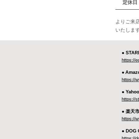
定休日
よりご来
いたしま
● ST
https://e
● Amaz
https:
● Yah
https://
● 楽天
https://
● DOG
https://