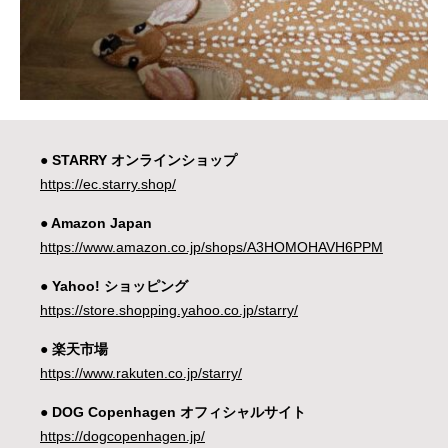
● STARRY オンラインショップ
https://ec.starry.shop/
● Amazon Japan
https://www.amazon.co.jp/shops/A3HOMOHAVH6PPM
● Yahoo! ショッピング
https://store.shopping.yahoo.co.jp/starry/
● 楽天市場
https://www.rakuten.co.jp/starry/
● DOG Copenhagen オフィシャルサイト
https://dogcopenhagen.jp/