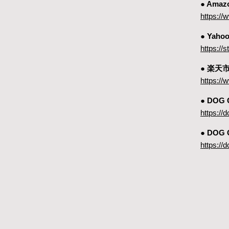
● Amaz
https:
● Yah
https://
● 楽天
https://
● DOG
https://
● DOG
https://d