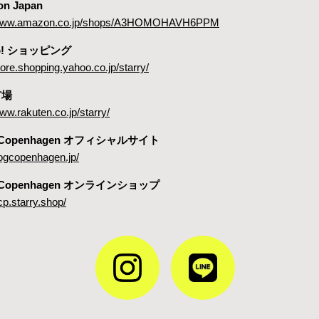
on Japan
//www.amazon.co.jp/shops/A3HOMOHAVH6PPM
oo! ショッピング
store.shopping.yahoo.co.jp/starry/
市場
www.rakuten.co.jp/starry/
 Copenhagen オフィシャルサイト
dogcopenhagen.jp/
 Copenhagen オンラインショップ
cp.starry.shop/