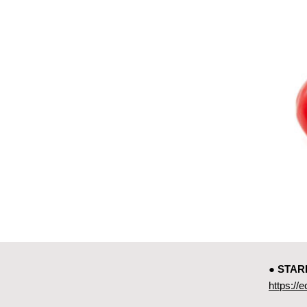
● ST
https://e