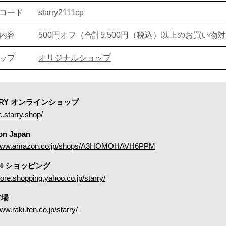
コード
starry2111cp
内容
500円オフ（合計5,500円（税込）以上のお買い物
ップ
オリジナルショップ
ARRY オンラインショップ
c.starry.shop/
on Japan
//www.amazon.co.jp/shops/A3HOMOHAVH6PPM
oo! ショッピング
store.shopping.yahoo.co.jp/starry/
市場
www.rakuten.co.jp/starry/