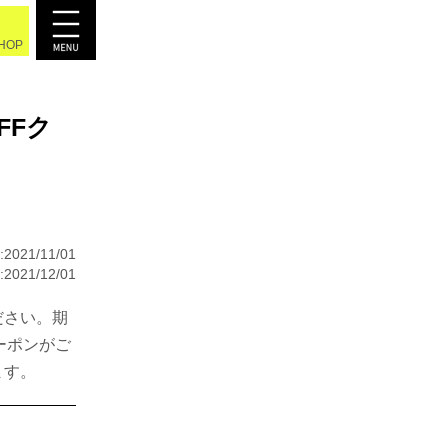
SHOP
FFク
2021/11/01
021/12/01
ださい。期
ーポンがご
ます。