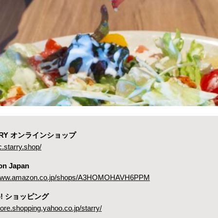
ARRY オンラインショップ
c.starry.shop/
on Japan
//www.amazon.co.jp/shops/A3HOMOHAVH6PPM
oo! ショッピング
store.shopping.yahoo.co.jp/starry/