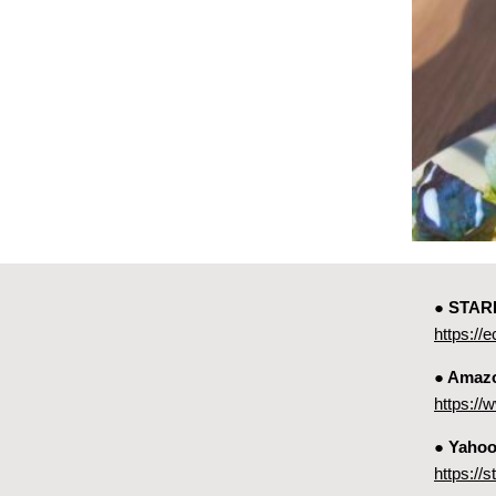
● ST
https://e
● Amaz
https:
● Yah
https://