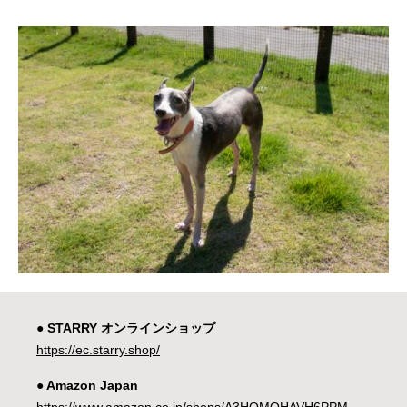
● STARRY オンラインショップ
https://ec.starry.shop/
● Amazon Japan
https://www.amazon.co.jp/shops/A3HOMOHAVH6PPM