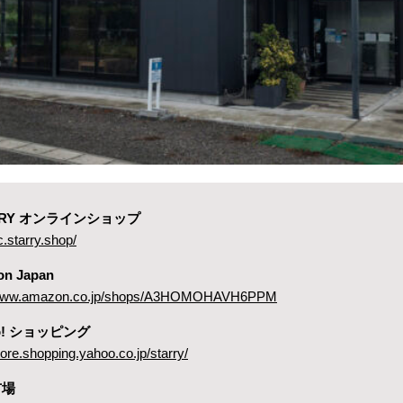
ARRY オンラインショップ
c.starry.shop/
on Japan
//www.amazon.co.jp/shops/A3HOMOHAVH6PPM
oo! ショッピング
store.shopping.yahoo.co.jp/starry/
市場