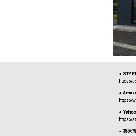
● ST
https://e
● Amaz
https:
● Yah
https://
● 楽天