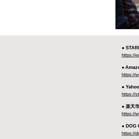
● ST
https://e
● Amaz
https:
● Yah
https://
● 楽天
https://
● DOG
https://