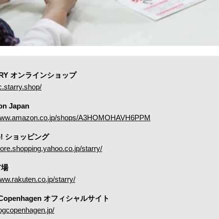
ARRY オンラインショップ
c.starry.shop/
on Japan
//www.amazon.co.jp/shops/A3HOMOHAVH6PPM
oo! ショッピング
store.shopping.yahoo.co.jp/starry/
市場
www.rakuten.co.jp/starry/
 Copenhagen オフィシャルサイト
dogcopenhagen.jp/