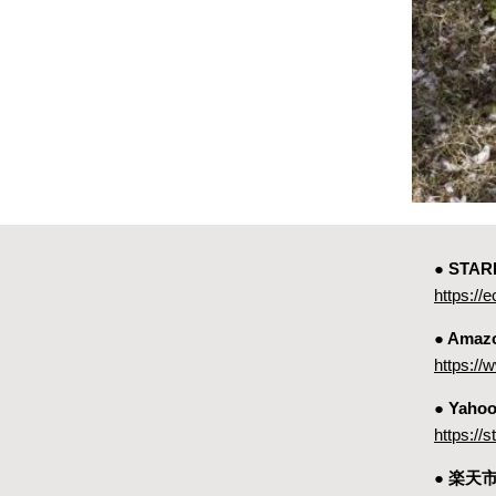
● ST
https://e
● Amaz
https:
● Yah
https://
● 楽天