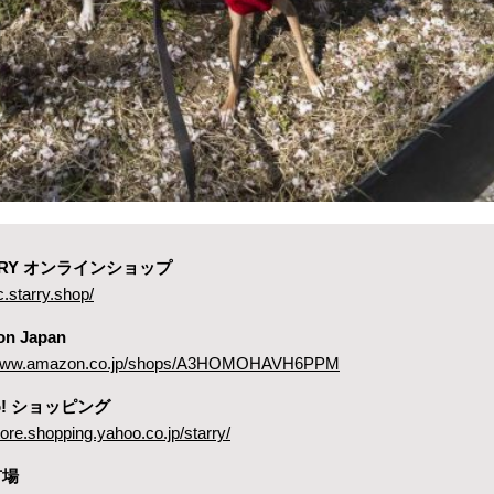
ARRY オンラインショップ
c.starry.shop/
on Japan
//www.amazon.co.jp/shops/A3HOMOHAVH6PPM
oo! ショッピング
store.shopping.yahoo.co.jp/starry/
市場