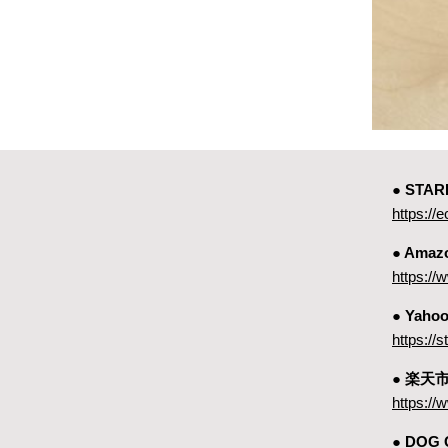
● ST
https://e
● Amaz
https:
● Yah
https://
● 楽天
https://
● DOG