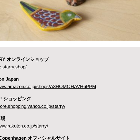
ARRY オンラインショップ
c.starry.shop/
on Japan
//www.amazon.co.jp/shops/A3HOMOHAVH6PPM
oo! ショッピング
store.shopping.yahoo.co.jp/starry/
市場
www.rakuten.co.jp/starry/
 Copenhagen オフィシャルサイト