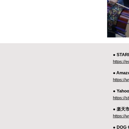
● ST
https://e
● Amaz
https:
● Yah
https://
● 楽天
https://
● DOG