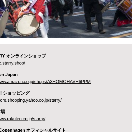
ARRY オンラインショップ
c.starry.shop/
on Japan
//www.amazon.co.jp/shops/A3HOMOHAVH6PPM
oo! ショッピング
store.shopping.yahoo.co.jp/starry/
市場
www.rakuten.co.jp/starry/
 Copenhagen オフィシャルサイト