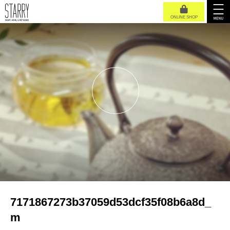
ONLINE SHOP
7171867273b37059d53dcf35f08b6a8d_
m