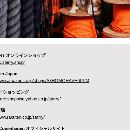
ARRY オンラインショップ
c.starry.shop/
on Japan
//www.amazon.co.jp/shops/A3HOMOHAVH6PPM
oo! ショッピング
store.shopping.yahoo.co.jp/starry/
市場
www.rakuten.co.jp/starry/
 Copenhagen オフィシャルサイト