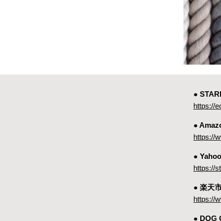
● ST
https://e
● Amaz
https:
● Yah
https://
● 楽天
https://
● DOG