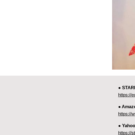
● ST
https://e
● Amaz
https:
● Yah
https://