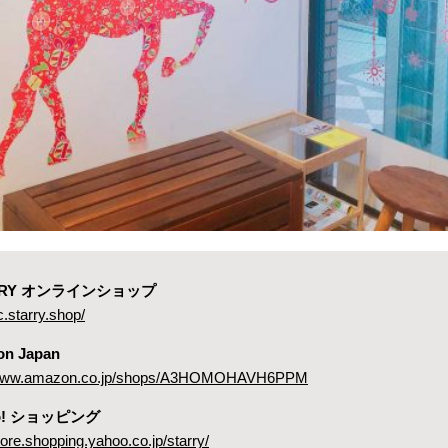
ARRY オンラインショップ
c.starry.shop/
on Japan
//www.amazon.co.jp/shops/A3HOMOHAVH6PPM
oo! ショッピング
store.shopping.yahoo.co.jp/starry/